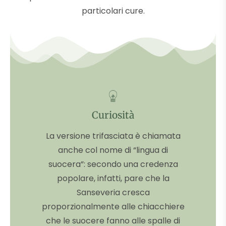
particolari cure.
Curiosità
La versione trifasciata è chiamata
anche col nome di “lingua di
suocera”: secondo una credenza
popolare, infatti, pare che la
Sanseveria cresca
proporzionalmente alle chiacchiere
che le suocere fanno alle spalle di