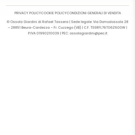
PRIVACY POLICY
COOKIE POLICY
CONDIZIONI GENERALI DI VENDITA
© Ossola Giardini di Rafael Tassera | Sede legale: Via Domodossola 28
– 28851 Beura-Cardezza – Fr. Cuzzego (VB) | C.F. TSSRFL76T06Z600W |
P.IVA 01990210039 | PEC: ossolagiardini@pec.it